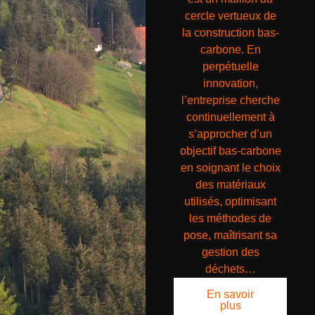
cercle vertueux de
la construction bas-
carbone. En
perpétuelle
innovation,
l’entreprise cherche
continuellement à
s’approcher d’un
objectif bas-carbone
en soignant le choix
des matériaux
utilisés, optimisant
les méthodes de
pose, maîtrisant sa
gestion des
déchets…
En savoir
plus