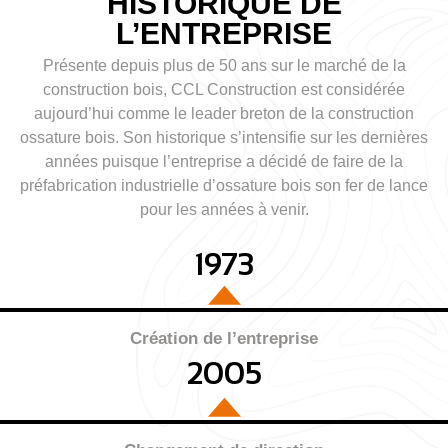
HISTORIQUE DE
L’ENTREPRISE
Présente depuis plus de 50 ans sur le marché de la
construction bois, CCL Construction est considérée
aujourd’hui comme le leader breton de la construction
ossature bois. Son historique s’intensifie sur les dernières
années puisque l’entreprise a décidé de faire de la
préfabrication industrielle d’ossature bois son fer de lance
pour les années à venir.
1973
Création de l’entreprise
2005