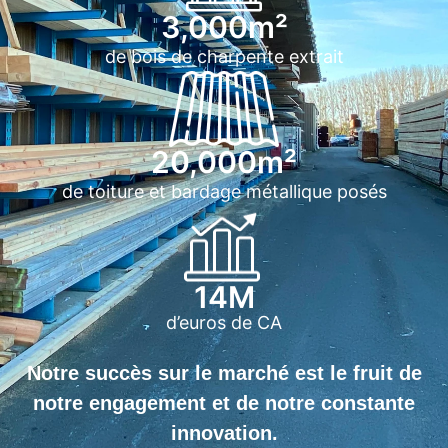
3,000
m²
de bois de charpente extrait
20,000
m²
de toiture et bardage métallique posés
14
M
d’euros de CA
Notre succès sur le marché est le fruit de
notre engagement et de notre constante
innovation.