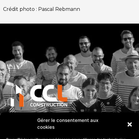
Crédit photo : Pascal Rebmann
Adresse
Gérer le consentement aux
PA PIQUET SE 12 rue Hubert Reeves 35370
cookies
ETRELLES