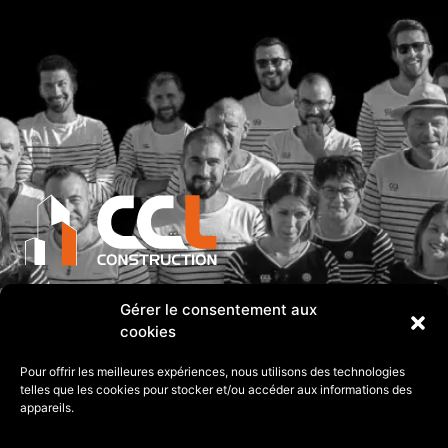
Adresse
Gérer le consentement aux
PA PIQUET SE 12 rue Hubert Reeves 35370
cookies
ETRELLES
Pour offrir les meilleures expériences, nous utilisons des technologies
telles que les cookies pour stocker et/ou accéder aux informations des
2024 Tout droits réserves
appareils.
Politique de confidentialité