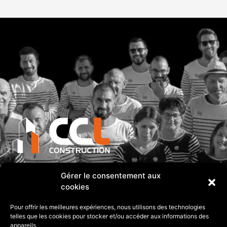
Adresse
Gérer le consentement aux
PA PIQUET SE 12 rue Hubert Reeves 35370
cookies
ETRELLES
Pour offrir les meilleures expériences, nous utilisons des technologies
telles que les cookies pour stocker et/ou accéder aux informations des
2024 Tout droits réserves
appareils.